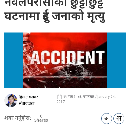
नवलपरासीको छुट्टाछुट्टै
घटनामा दुई जनाको मृत्यु
हिमालयखवर
११ माघ २०७३, मंगलबार / January 24,
2017
संवाददाता
0
शेयर गर्नुहोस:
Shares