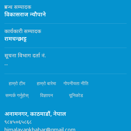
प्रबन्ध सम्पादक
विकासराज न्यौपाने
कार्यकारी सम्पादक
रामचन्द्र भट्ट
सूचना विभाग दर्ता नं.
...
हाम्रो टीम
हाम्रो बारेमा
गोपनीयता नीति
सम्पर्क गर्नुहोस्
विज्ञापन
यूनिकोड
अनामनगर, काठमाडौं, नेपाल
९८४५०६५८६८
himalayankhabar@gmail.com