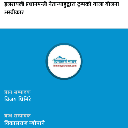
इजरायली प्रधानमन्त्री नेतान्याहुद्वारा ट्रम्पको गाजा योजना
अस्वीकार
प्रधान सम्पादक
विजय घिमिरे
प्रबन्ध सम्पादक
विकासराज न्यौपाने