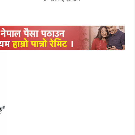
In "बिजनेस/ इकोनोमी"