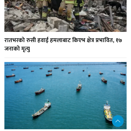
रातभरको रुसी हवाई हमलाबाट किएभ क्षेत्र प्रभावित, १७
जनाको मृत्यु