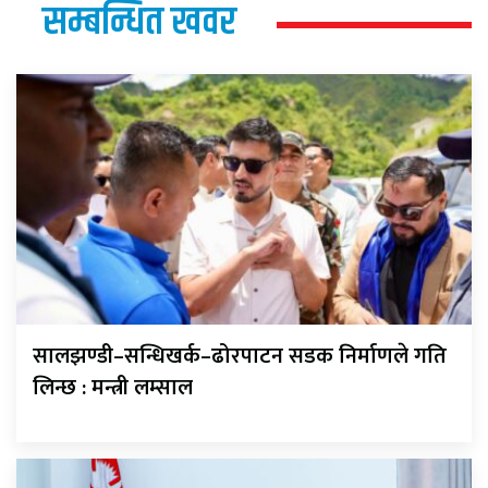
सम्बन्धित खवर
सालझण्डी–सन्धिखर्क–ढोरपाटन सडक निर्माणले गति
लिन्छ : मन्त्री लम्साल