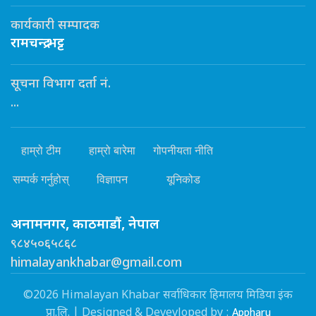
कार्यकारी सम्पादक
रामचन्द्र भट्ट
सूचना विभाग दर्ता नं.
...
हाम्रो टीम
हाम्रो बारेमा
गोपनीयता नीति
सम्पर्क गर्नुहोस्
विज्ञापन
यूनिकोड
अनामनगर, काठमाडौं, नेपाल
९८४५०६५८६८
himalayankhabar@gmail.com
©2026 Himalayan Khabar सर्वाधिकार हिमालय मिडिया इंक
Appharu
प्रा.लि. | Designed & Devevloped by :