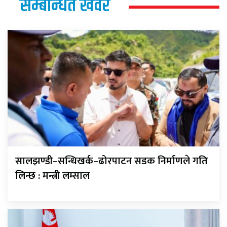
सम्बन्धित खवर
सालझण्डी–सन्धिखर्क–ढोरपाटन सडक निर्माणले गति
लिन्छ : मन्त्री लम्साल