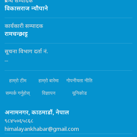
प्रबन्ध सम्पादक
विकासराज न्यौपाने
कार्यकारी सम्पादक
रामचन्द्र भट्ट
सूचना विभाग दर्ता नं.
...
हाम्रो टीम
हाम्रो बारेमा
गोपनीयता नीति
सम्पर्क गर्नुहोस्
विज्ञापन
यूनिकोड
अनामनगर, काठमाडौं, नेपाल
९८४५०६५८६८
himalayankhabar@gmail.com