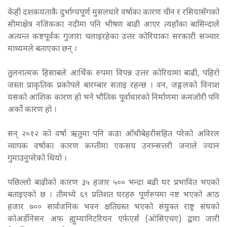
केही दशकयताकै दुर्भाग्यपूर्ण मुसलधारे वर्षाका कारण चीन र रसियासँगको
सीमाक्षेत्र नजिकका नदीमा पनि भीषण बाढी आएर त्यहाँका बासिन्दाले
अत्यन्त कष्टपूर्वक गुजारा चलाइरहेका उत्तर कोरियाका सरकारी सञ्चार
माध्यमले बताएका छन् ।
तुलनात्मक हिसाबले आर्थिक रुपमा विपन्न उत्तर कोरियामा बाढी, पहिरो
जस्ता प्राकृतिक प्रकोपले बारम्बार सताइ रहन्छ । वन, जङ्गलको विनाश
यसको आंशिक कारण हो भने भौतिक पूर्वाधारको निर्माणमा कमजोरी पनि
अर्को कारण हो ।
सन् २०१२ को वर्षा ऋतुमा पनि कडा आँधीबेहरीसहित परेको अविरल
व्यापक वर्षाका कारण कम्तीमा एकसय उनान्सत्तरी जनाले ज्यान
गुमाउनुपरेको थियो ।
पछिल्लो बाढीको कारण ३५ हजार ५०० भन्दा बढी घर प्रभावित भएको
बताइएको छ । तीमध्ये ६९ प्रतिशत घरहरु पूर्णरुपमा नष्ट भएको आठ
हजार ७०० सार्वजनिक भवन क्षतिग्रस्त भएको संयुक्त राष्ट्र संघको
कोअर्डीनेसन अफ ह्युम्यानिटरियन एफेएर्स (ओसिएचए) द्वारा जारी