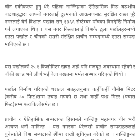
चीन एकीकरण हुनु धेरै पहिला नान्जिङ्गका ऐतिहासिक मिङ बङशीय
बादशाहद्वारा आफ्नो नगरलाई दुश्मनको आक्रमणबाट सुरक्षित राख्न पूरै
नगरलाई घेर्ने विशाल पर्खाल सन् १३६६ सेप्टेम्बर पाँचका दिनदेखि निर्माण
गर्न लगाएका थिए ।
यस नगर किल्लालाई विश्वकै ठूला पर्खालहरुमध्ये
एउटा पर्खाल र चीनको राम्ररी संरक्षित प्राचीन सम्पदामध्ये एउटा सम्पदा
मानिएको छ ।
यस पर्खालको २५.१ किलोमिटर खण्ड अझै पनि मजबूत अवस्थामा रहेको र
बाँकी खण्ड भने जीर्ण भई बेला बखतमा मर्मत सम्भार गरिएको थियो ।
पर्खाल निर्माण गरिएको धरातल सतहअनुसार कहीँकहीँ चौबीस मिटर
(करीब ८० फिट)सम्म उचाइ गएको छ तथा कहीँ पन्ध्र मिटर (पचास
फिट)सम्म फराकिलोसमेत छ ।
प्राचीन र ऐतिहासिक सम्पदाका हिसाबले नान्जिङ्ग महानगर चीन भरी
अत्यन्त धनी मानिन्छ । यस नगरका धेरैजसो प्राचीन सम्पदाहरुलाई
युनेस्कोले विश्व सम्पदाको श्रेणीमा राखी सूचिकृत गरेको छ ।
नान्जिङ्गका