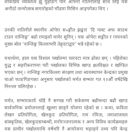
लोकप्रिय व्यक्तित्व झु युहोङग पनि आफ्नी नातिनीलाई साथ लिई यस
अनौठो जन्मोत्सब समारोहको भीडमा मिसिन आइपगेका थिए ।
उनकी नातिनीले स्थानीय ओपेरा स«ङ्गीत झङ्कार ‘दि पास्ट अफ साउथ
टाउन नान्जिङ्ग’ बडो रमाइलो मानेर सुनिन् । यस ओपेरा सङ्गीत र गायनको
मुख्य बोल ‘नान्जिङ्ग किल्लाभरि तेह्र्वटाद्वार’ भन्ने रहेको छ ।
यथार्थमा, हाल यस विशाल पर्खालमा चारवटा मात्र ढोका छन् । पहिलेका
युद्ध र सहरीकरणमा परी पर्खालका विभिन्न खण्ड क्षतविक्षत र खण्डित
भएका छन् ।
नान्जिङ्ग नगरकिल्ला संरक्षण तथा ब्यवस्थापन केन्द्रका प्रमुख
चाओ फाङगिङगका अनुसार पर्खालको मर्मत सम्भार गत १२औँ वर्षदेखि
निरन्तर चलिरहेछ ।
मर्मत, सम्भारकार्य चाँडै नै सम्पन्न गरी सकेसम्म बढीभन्दा बढी खण्ड
सार्वजनिक प्रयोजनलाई खुल्ला छाड्ने योजना रहेको छ ।
कथा, कविता
लेखन प्रतियोगिता, खेलकुद प्रतियोगिता, राम रमिता, तमाशाजस्ता
सांस्कृतिक, खेलकुदसम्बन्धी, मनोरञ्जनात्मक र अन्य विविध कार्यक्रमहरु
यस प्राचीन पर्खालमाथि वर्षभरि नै आयोजना भइरहने तथ्य पनि केन्द्र