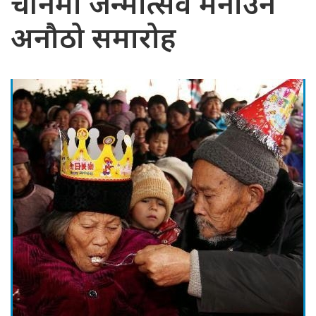
चीनमा जन्मोत्सव मनाउने
अनौठो समारोह