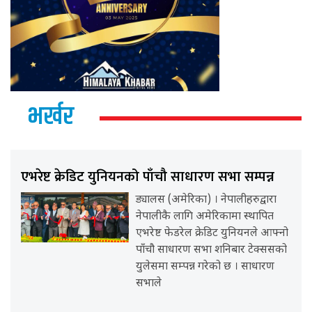
भर्खर
एभरेष्ट क्रेडिट युनियनको पाँचौ साधारण सभा सम्पन्न
ड्यालस (अमेरिका) । नेपालीहरुद्वारा
नेपालीकै लागि अमेरिकामा स्थापित
एभरेष्ट फेडरेल क्रेडिट युनियनले आफ्नो
पाँचौ साधारण सभा शनिबार टेक्ससको
युलेसमा सम्पन्न गरेको छ । साधारण
सभाले