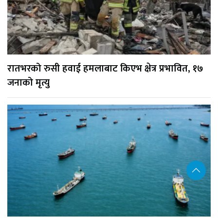
रातभरको रुसी हवाई हमलाबाट किएभ क्षेत्र प्रभावित, १७
जनाको मृत्यु