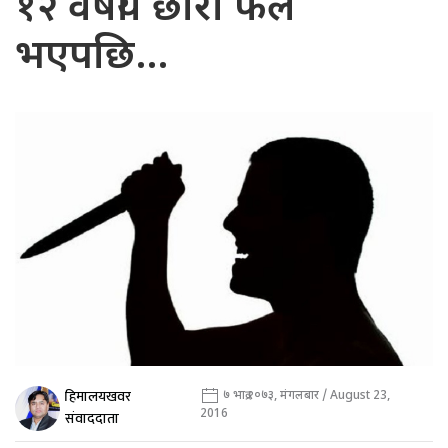
१२ वर्षीय छोरा फेल
भएपछि…
हिमालयखवर
७ भाद्र २०७३, मंगलबार / August 23,
2016
संवाददाता