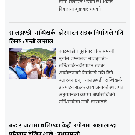
लामो छलफल भएको छ। शीतल
निवासमा शुक्रबार भएको
सालझण्डी–सन्धिखर्क–ढोरपाटन सडक निर्माणले गति
लिन्छ : मन्त्री लम्साल
काठमाडौँ । पूर्वाधार विकासमन्त्री
सुनील लम्सालले सालझण्डी–
सन्धिखर्क–ढोरपाटन सडक
आयोजनाको निर्माणले गति लिने
बताएका छन् । सालझण्डी–सन्धिखर्क–
ढोरपाटन सडक आयोजनाको स्थलगत
अनुगमनका क्रममा अर्घाखाँचीको
सन्धिखर्कमा मन्त्री लम्सालले
बन्द र घाटामा थलिएका केही उद्योगमा आशालाग्दा
परिणाम देखिन थाले : प्रधानमन्त्री