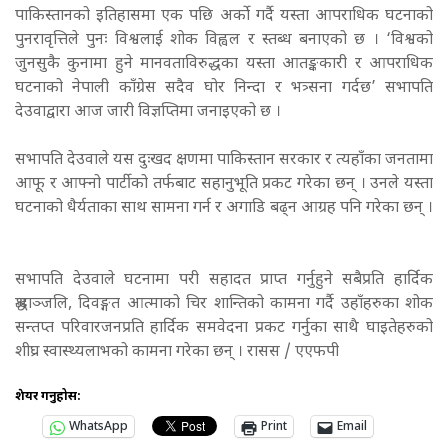
पाकिस्तानको इतिहासमा एक पछि अर्को गर्दै यस्ता आपराधिक घटनाको
पुनरावृत्तिले पुनः विश्वलाई शोक विह्वल र स्तब्ध बनाएको छ । ‘विश्वको
जुनसुकै कुनामा हुने मानवताविरुद्धका यस्ता आतङ्ककारी र आपराधिक
घटनाको नेपाली काँग्रेस सदैव घोर निन्दा र भत्र्सना गर्दछ’ सभापति
देउवाद्वारा आज जारी विज्ञप्तिमा जनाइएको छ ।
सभापति देउवाले यस दुःखद क्षणमा पाकिस्तान सरकार र त्यहाँका जनतामा
आफू र आफ्नो पार्टीको तर्फबाट सहानुभूति प्रकट गरेका छन् । उनले यस्ता
घटनाको धैर्यताका साथ सामना गर्न र अगाडि बढ्न आग्रह पनि गरेका छन् ।
सभापति देउवाले घटनामा परी सहादत प्राप्त गर्नुहुने सबैप्रति हार्दिक
श्रद्धाञ्जलि, दिवङ्गत आत्माको चिर शान्तिको कामना गर्दै उहाँहरुका शोक
सन्तप्त परिवारजनप्रति हार्दिक समवेदना प्रकट गर्नुका साथै घाइतेहरुको
शीघ्र स्वास्थ्यलाभको कामना गरेका छन् । रासस / एएफपी
शेयर गर्नुहोस:
WhatsApp
Print
Email