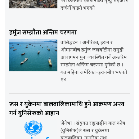
परी कम्तीमा १७ जनाको मृत्यु भएको र
दर्जनौँ घाइते भएको
हर्मुज सम्झौता अन्तिम चरणमा
वासिङ्टन । अमेरिका, इरान र
ओमानबीच हर्मुज जलघाँटीमा समुद्री
आवागमन पुनः व्यवस्थित गर्ने अन्तरिम
सम्झौता अन्तिम चरणमा पुगेको छ ।
गत महिना अमेरिका–इरानबीच भएको
१४
रूस र युक्रेनमा बालबालिकामाथि हुने आक्रमण अन्त्य
गर्न युनिसेफको आह्वान
जेनेभा । संयुक्त राष्ट्रसङ्घीय बाल कोष
(युनिसेफ)ले रूस र युक्रेनमा
बालबालिका, नागरिक तथा