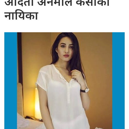
अदिती अनमोल केसीकी
नायिका