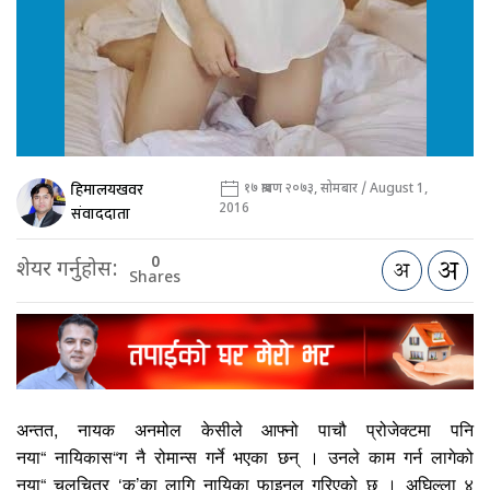
हिमालयखवर
१७ श्रावण २०७३, सोमबार / August 1,
2016
संवाददाता
0
शेयर गर्नुहोस:
Shares
,
अन्तत
नायक अनमोल केसीले आफ्नो पाचौ प्रोजेक्टमा पनि
“
“
नया
नायिकास
ग नै रोमान्स गर्ने भएका छन् । उनले काम गर्न लागेको
“
‘
’
नया
चलचित्र
कृ
का लागि नायिका फाइनल गरिएको छ । अघिल्ला ४