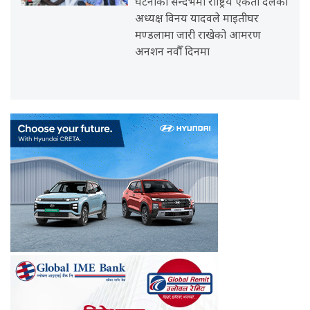
घटनाको सन्दर्भमा राष्ट्रिय एकता दलका
अध्यक्ष विनय यादवले माइतीघर
मण्डलामा जारी राखेको आमरण
अनशन नवौँ दिनमा