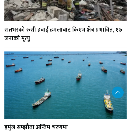
रातभरको रुसी हवाई हमलाबाट किएभ क्षेत्र प्रभावित, १७
जनाको मृत्यु
हर्मुज सम्झौता अन्तिम चरणमा