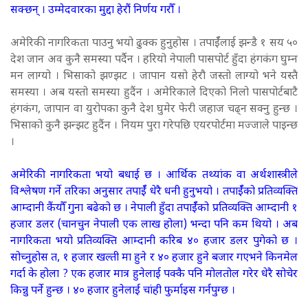
सक्छन् । उम्मेदवारका मुद्दा हेरौं निर्णय गरौँ ।
अमेरिकी नागरिकता पाउनु भयो ढुक्क हुनुहोस । तपाईँलाई झन्डै १ सय ५०
देश जान अव कुनै समस्या पर्दैन । हरियो नेपाली पासपोर्ट हुँदा हंगकंग घुम्न
मन लाग्यो । भिसाको झण्झट । जापान यसो हेरौ जस्तो लाग्यो भने यस्तै
समस्या । अब यस्तो समस्या हुदैंन । अमेरिकाले दिएको निलो पासपोर्टबाटै
हंगकंग, जापान वा युरोपका कुनै देश घुमेर फेरी जहाज चढ्न सक्नु हुन्छ ।
भिसाको कुनै झन्झट हुदैंन । नियम पुरा गरेपछि एयरपोर्टमा मज्जाले पाइन्छ
।
अमेरिकी नागरिकता भयो बधाई छ । आर्थिक तथ्यांक वा अर्थशास्त्रीले
विश्लेषण गर्ने तरिका अनुसार तपाईँ धेरै धनी हुनुभयो । तपाईँको प्रतिव्यक्ति
आम्दानी कैंयौँ गुना बढेको छ । नेपाली हुँदा तपाईँको प्रतिव्यक्ति आम्दानी १
हजार डलर (चानचुन नेपाली एक लाख होला) भन्दा पनि कम थियो । अब
नागरिकता भयो प्रतिव्यक्ति आम्दानी करिब ४० हजार डलर पुगेको छ ।
सोच्नुहोस त, १ हजार खल्ती मा हुने र ४० हजार हुने बजार गएभने किनमेल
गर्दा के होला ? एक हजार मात्र हुनेलाई पक्कै पनि मोलतोल गरेर धेरै सोचेर
किन्नु पर्ने हुन्छ । ४० हजार हुनेलाई चांही फुर्माइस गर्नपुग्छ ।