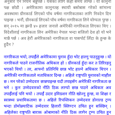
अनुसार ऐन नियम बन्नुपर्छ । यसका लागि केही समय लाग्छ । यो कानुनी
पक्ष छोडौ । अमेरिकामा कानुनतह स्थायी बसोबास गरेको सfमान्य
अवस्थामा ग्रीनकार्ड लिएको पाँच वर्षमा नागरिकताका लागि निवदेन दिन
पाइन्छ । भनौं, ग्रीनकार्ड लिएको पाँच वर्षमा नागरिकता लिने योग्यता पुग्छ ।
सन् २०१५ मा झन्डै ४० हजार जनाले अमेरिकी नागरिकता लिएका थिए ।
विदेशीलाई नागरिकता लिन अमेरिका नेपाल भन्दा सजिलो देश हो यो भने
मान्नै पर्छ । अव हेरौं अमेरिकाको नागरिकता वा पासपोर्ट लिँदा के हुन्छ के
हुदैंन ?
नागरिकता भयो, तपाईँले अमेरिकामा चुनाव हुँदा भोट हाल्नु पाउनुहुन्छ । यो
नागरिकले पाउने राजनीतिक अधिकार हो । ग्रीनकार्ड हुँदा कर त तिरिरहनु
भएको थियो । तर, आफ्नो प्रतिनिधि छान्न भोट हाल्ने अधिकार थिएन ।
अमेरिकी नागरिकताले मताधिकार दिन्छ । अहिले राष्ट्रपति चुनावको माहौल
छ । मन परेको उम्मेदवार छान्नपाइन्छ यदी तपाइसँग अमेरिकी नागरिकता छ
भने । कुन उम्मेदवारको नीति ठिक लाग्यो छान्न पाउने अधिकार अव
तपाईँलाई पनि भयो । तपाईँ उदार इमिग्रशन नीति खोज्नु हुन्छ, वा शिक्षा र
स्वास्थ्य प्रथामिकतामा छ । अहिले रिपव्लिकन उम्मेदवार डोनाल्ड ट्रम्प
भन्दा डोमोक्र्याटिक उम्मेदवार हिलारी क्लिण्टन उचित हुन सक्छिन् ।
अहिलेका राष्ट्रपति बाराक ओबामाको नीति ठिक लागेन ट्रम्प उचित हुन