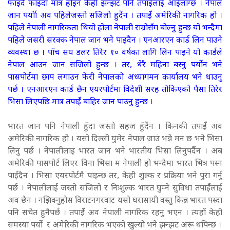
फाइदै फाइदा मात्र होइन केही झन्झट पनि तपाईँलाई आईलाग्छ । नेपाल
जान पर्योा अव पहिलेजस्तो सजिलो हुदैंन । तपाईँ अमेरिकी नागरिक हो ।
पहिले नेपाली नागरिकता थियो होला नेपाली राम्रोसँग बोल्नु हुन्छ यो भन्दैमा
पहिले जसरी सरक्क नेपाल जान भने पाइदैन । एनआरएन कार्ड लिन पाउने
व्यवस्था छ । पाँच सय डलर तिरेर १० वर्षका लागि लिन पाइने यो कार्डले
नेपाल आउन जान सजिलो हुन्छ । तर, धेरै महिना बस्नु पर्योन भने
पासपोर्टमा छाप लगाउन फेरी नेपालको अध्यागमन कार्यालय भने धाउनु
पर्छ । एनआरएन कार्ड छैन एयरपोर्टमा विदेशी सरह तोकिएको पैसा तिरेर
भिसा लिएपछि मात्र तपाईँ बाहिर जान पाउनु हुन्छ ।
भारत जान पनि नेपाली हुँदा जस्तो सहज हुँदैंन । किनकी तपाईँ अव
अमेरिकी नागरिक हो । यसो दिल्ली घुमेर नेपाल जाउं भन्ने मन छ भने भिसा
लिनु पर्छ । नेपालीलाइ भारत जान भने भारतीय भिसा लिनुपर्दैन । अब
अमेरिकी पासपोर्ट लिएर विना भिसा म नेपाली हो भन्दैमा भारत भित्र पस्न
पाईंदैन । भिसा एयरपोर्टमै पाइन्छ तर, केही शुल्क र प्रक्रिया भने पुरा गर्नु
पर्छ । नेपालीलाई जस्तो सजिलो र निःशुल्क भारत घुम्ने सुविधा तपाईँलाई
अव छैन । नझिक्नुहोस विराटनगरवाट यसो घरासायी वस्तु किन्न भारत पस्दा
पनि सचेत हुनैपर्छ । तपाईँ अव नेपाली नागरिक रहनु भएन । त्यहाँ केही
समस्या पर्यो र अमेरिकी नागरिक भएको खुल्यो भने झन्झट अरू थपिन्छ ।