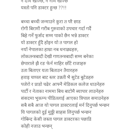
न दाम खोज्छ, न नाम खोज्छ
यस्तो पनि डाक्टर हुन्छ ??!!
बच्चा बच्ची जन्माउने कुरा त परै छाड
रोगी बिरामी गरीब गुरुवाको उपचार गर्दा गर्दै
बिहे गर्ने फुर्सद सम्म पाको छैन भन्ने डाक्टर
यो डाक्टर हुँदै होइन यो त पागल हो
नयाँ नेपालका हाम्रा नब धनाढ्यहरु,
लोकतन्त्रबादी देखी गणतन्त्रबादी सम्म बनेका
छेपाराले झै रङ फेर्न माहिर छोँटे राजाहरु
उता बिताएर यता बिताउन तैयारहरु
हवाइ चप्पल बाट स्तर उन्नती भै सुटेड बुटेडहरु
पजेरो र प्राडो चढेर आफ्नै मेडिकल कलेज धाउनेहरु
पार्टी र नेताका नाममा बिच बाटोमै ब्यापार लाउनेहरु
संसदमा भुकम्प पीडितलाई आएका त्रिपाल समाउनेहरु
सबै सबै आज यो पागल डाक्टरलाई मर्न दिनुपर्छ भन्छन
यि पागलको दुई मुठ्ठी साहस लिनुपर्छ भन्छन
गोबिन्द केसी जस्ता पागल डाक्टरका पछाडि
कोही नजाउ भन्छन्