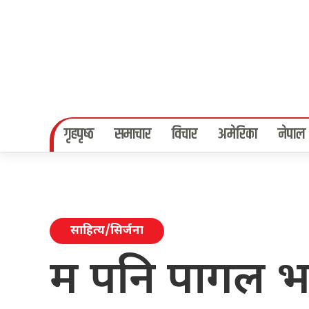
गृहपृष्‍ठ
समाचार
विचार
अमेरिका
नेपाल
साहित्य/सिर्जना
म पनि पागल भ