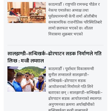
काठमाडौँ । राष्ट्रपति रामचन्द्र पौडेल र
नेकपा एमालेका अध्यक्ष तथा
पूर्वप्रधानमन्त्री केपी शर्मा ओलीबीच
समसामयिक राजनीतिक परिस्थितिबारे
लामो छलफल भएको छ। शीतल
निवासमा शुक्रबार भएको
सालझण्डी–सन्धिखर्क–ढोरपाटन सडक निर्माणले गति
लिन्छ : मन्त्री लम्साल
काठमाडौँ । पूर्वाधार विकासमन्त्री
सुनील लम्सालले सालझण्डी–
सन्धिखर्क–ढोरपाटन सडक
आयोजनाको निर्माणले गति लिने
बताएका छन् । सालझण्डी–सन्धिखर्क–
ढोरपाटन सडक आयोजनाको स्थलगत
अनुगमनका क्रममा अर्घाखाँचीको
सन्धिखर्कमा मन्त्री लम्सालले