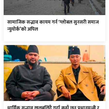
सामाजिक सद्भाव कायम गर्न ‘ग्लोबल सुनसरी समाज
न्युयोर्क’को अपिल
धार्मिक सद्भाव खलबलिँदै गर्दा कहाँ छन् प्रधानमन्त्री र