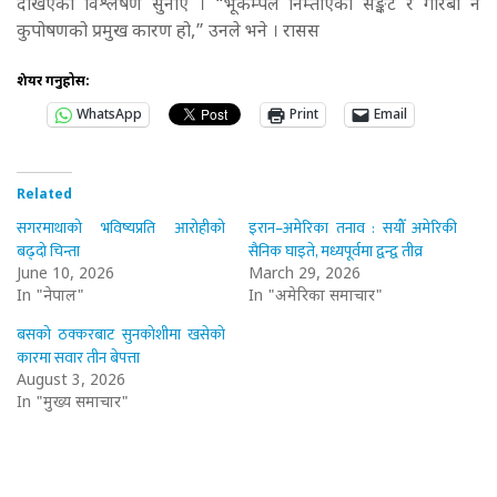
देखिएको विश्लेषण सुनाए । “भूकम्पले निम्ताएको सङ्कट र गरिबी नै
कुपोषणको प्रमुख कारण हो,” उनले भने । रासस
शेयर गर्नुहोस:
WhatsApp
Print
Email
Related
सगरमाथाको भविष्यप्रति आरोहीको
इरान–अमेरिका तनाव : सयौँ अमेरिकी
बढ्दो चिन्ता
सैनिक घाइते, मध्यपूर्वमा द्वन्द्व तीव्र
June 10, 2026
March 29, 2026
In "नेपाल"
In "अमेरिका समाचार"
बसको ठक्करबाट सुनकोशीमा खसेको
कारमा सवार तीन बेपत्ता
August 3, 2026
In "मुख्य समाचार"