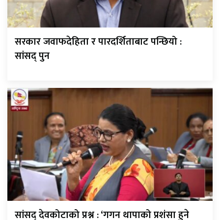
सरकार जवाफदेहिता र पारदर्शिताबाट पन्छियो :
सांसद् पुन
सांसद् देवकोटाको प्रश्न : ‘गगन थापाको प्रशंसा हुने