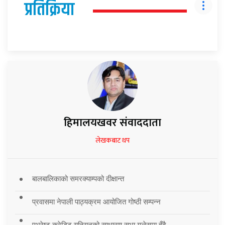
प्रतिक्रिया
हिमालयखवर संवाददाता
लेखकबाट थप
बालबालिकाको समरक्याम्पको दीक्षान्त
प्रवासमा नेपाली पाठ्यक्रम आयोजित गोष्ठी सम्पन्न
एभरेष्ट क्रेडिट युनियनको साधारण सभा युलेसमा हुँदै