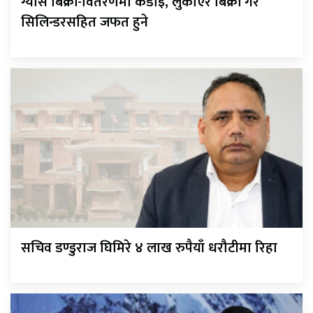
ग्यास बिक्री-वितरणमा कडाइ, लुकाएर बिक्री गरे
सिलिन्डरसहित जफत हुने
सचिव डण्डुराज घिमिरे ४ लाख रुपैयाँ धरौटीमा रिहा