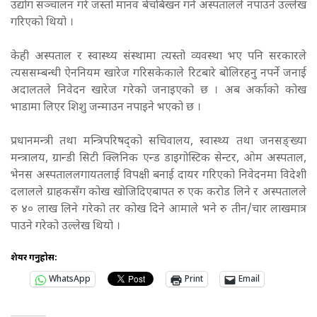
उद्योग सञ्चालन गरे जस्तो मानव बेचबिखन गर्न अस्पतालले नपाउने उल्लेख
गरिएको थियो ।
केही अस्पताल र स्वास्थ्य संस्थामा त्यस्तो व्यवस्था भए पनि सरकारले
त्यससम्बन्धी ऐननियम खारेज गरिसकेकाले रिटबारे बोलिरहनु नपर्ने जनाई
अदालतले निवेदन खारेज गरेको जनाइएको छ । अब अर्काको कोख
भाडामा लिएर शिशु जन्माउन नपाइने भएको छ ।
प्रधानमन्त्री तथा मन्त्रिपरिषद्को सचिवालय, स्वास्थ्य तथा जनसङ्ख्या
मन्त्रालय, ग्रान्डी सिटी क्लिनिक एन्ड डाइगोस्टिक सेन्टर, ओम अस्पताल,
भेनस अस्पताललगायतलाई विपक्षी बनाई दायर गरिएको निवेदनमा विदेशी
दलालले ग्राहकसँग कोख खोजिदिएबापत रु एक करोड लिने र अस्पतालले
रु ४० लाख लिने गरेको तर कोख दिने आमाले भने रु तीन/चार लाखमात्र
पाउने गरेको उल्लेख थियो ।
शेयर गर्नुहोस:
WhatsApp
Print
Email