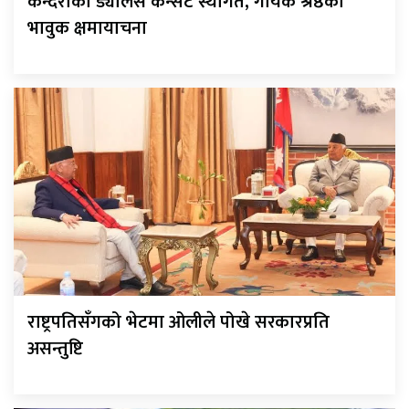
कन्दराको ड्यालस कन्सर्ट स्थगित, गायक श्रेष्ठको
भावुक क्षमायाचना
राष्ट्रपतिसँगको भेटमा ओलीले पोखे सरकारप्रति
असन्तुष्टि