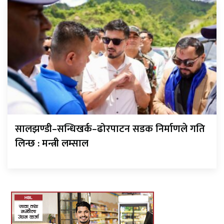
सालझण्डी–सन्धिखर्क–ढोरपाटन सडक निर्माणले गति
लिन्छ : मन्त्री लम्साल