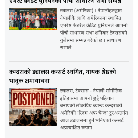
एभरेष्ट क्रेडिट युनियनको पाँचौ साधारण सभा सम्पन्न
ड्यालस (अमेरिका) । नेपालीहरुद्वारा
नेपालीकै लागि अमेरिकामा स्थापित
एभरेष्ट फेडरेल क्रेडिट युनियनले आफ्नो
पाँचौ साधारण सभा शनिबार टेक्ससको
युलेसमा सम्पन्न गरेको छ । साधारण
सभाले
कन्दराको ड्यालस कन्सर्ट स्थगित, गायक श्रेष्ठको
भावुक क्षमायाचना
ड्यालस, टेक्सास - नेपाली सांगीतिक
इतिहासमा आफ्नो छुट्टै पहिचान
बनाएको लोकप्रिय ब्यान्ड कन्दराको
अमेरिकी ‘रिदम अफ चेन्ज’ टुरअन्तर्गत
आज ड्यालसमा हुने भनिएको कन्सर्ट
अप्रत्याशित रूपमा