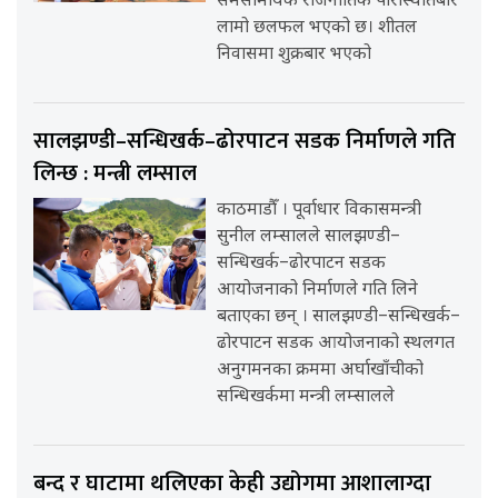
समसामयिक राजनीतिक परिस्थितिबारे
लामो छलफल भएको छ। शीतल
निवासमा शुक्रबार भएको
सालझण्डी–सन्धिखर्क–ढोरपाटन सडक निर्माणले गति
लिन्छ : मन्त्री लम्साल
काठमाडौँ । पूर्वाधार विकासमन्त्री
सुनील लम्सालले सालझण्डी–
सन्धिखर्क–ढोरपाटन सडक
आयोजनाको निर्माणले गति लिने
बताएका छन् । सालझण्डी–सन्धिखर्क–
ढोरपाटन सडक आयोजनाको स्थलगत
अनुगमनका क्रममा अर्घाखाँचीको
सन्धिखर्कमा मन्त्री लम्सालले
बन्द र घाटामा थलिएका केही उद्योगमा आशालाग्दा