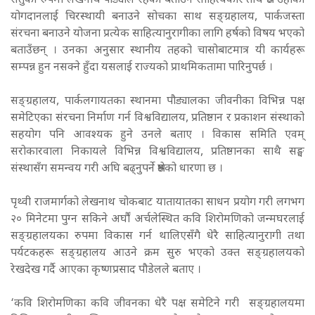
सेतुका रुपमा लेखनाथ पौड्याल रहेको बताउने साहित्यकार तीर्थ श्रेष्ठ उहाँका
योगदानलाई चिरस्थायी बनाउने सोचका साथ सङ्ग्रहालय, पार्कजस्ता
संरचना बनाउने योजना प्रत्येक साहित्यानुरागीका लागि हर्षको विषय भएको
बताउँछन् । उनका अनुसार स्थानीय तहको चासोबाटमात्र यी कार्यहरू
सम्पन्न हुन नसक्ने हुँदा यसलाई राज्यको प्राथमिकतामा पारिनुपर्छ ।
सङ्ग्रहालय, पार्कलगायतका स्थानमा पौड्यालका जीवनीका विभिन्न पक्ष
समेटिएका संरचना निर्माण गर्न विश्वविद्यालय, प्रतिष्ठान र प्रकाशन संस्थाको
सहयोग पनि आवश्यक हुने उनले बताए । विकास समिति एवम्
सरोकारवाला निकायले विभिन्न विश्वविद्यालय, प्रतिष्ठानका साथै सङ्घ
संस्थासँग समन्वय गरी अघि बढ्नुपर्ने श्रेष्ठको धारणा छ ।
पृथ्वी राजमार्गको लेखनाथ चोकबाट यातायातका साधन प्रयोग गरी लगभग
२० मिनेटमा पुग्न सकिने अर्घौं अर्चलेस्थित कवि शिरोमणिको जन्मघरलाई
सङ्ग्रहालयका रुपमा विकास गर्न थालिएसँगै धेरै साहित्यानुरागी तथा
पर्यटकहरू सङ्ग्रहालय आउने क्रम सुरु भएको उक्त सङ्ग्रहालयको
रेखदेख गर्दै आएका कृष्णप्रसाद पौडेलले बताए ।
‘कवि शिरोमणिका कवि जीवनका धेरै पक्ष समेटिने गरी सङ्ग्रहालयमा