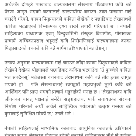
अर्चलेकै दोपहरे पाखाबाट बाल्यकालमा लेखनाथ पौड्यालमा कवि बन्ने
प्रेरणा जागृत भएको घटनालाई स्मरणयोग्य बनाउन उक्त पाखामा गाई
चराउँदै गरेको, काका पितृप्रसादले कविता लेखेको र पछाडिबाट लेखनाथले
कविता भट्याएको विम्बात्मक दृश्य राख्ने तयारी गरिएको छ । नेपाली
साहित्यका प्राध्यापक एवम् विन्दुवासिनी संस्कृत विद्यापीठ, पोखराका
प्राचार्य अम्बिकाप्रसाद भट्टराई कवि शिरोमणिलाई बाल्यकालमा काका
पितृप्रसादको वचनले कवि बन्ने मार्गमा डो¥याएको बताउँछन् ।
उनका अनुसार बाल्यकालमा गाई चराउन जाँदा काका पितृप्रसादले कविता
लेखेको देखेका पौड्यालले पछाडिबाट कविता भट्याउँदा ‘तँ फुच्चेले कविता
भन्न सक्दैनस्’ भन्नेजस्ता वचनबाट लेखनाथमा कवि बन्ने तीव्र इच्छा जागृत
भएको हो । पछि लेखनाथलाई स्वर्गद्वारी महाप्रभुको ठूलो कवि बन्ने
आर्शिवाद पनि प्राप्त भएको प्राचार्य भट्टराईको भनाइ छ । ‘लेखनाथका कवि
जीवनका यावत् पक्षलाई समेटेर सङ्ग्रहालय, पार्क लगायतका संरचना
निर्माण गरिनाले अर्घौं अर्चले साहित्यिक पर्यटनको उत्कृष्ट गन्तव्य बन्ने
कुरालाई सुनिश्चित गरेको छ,’ उनले भने ।
नेपाली साहित्यलाई माध्यमिक कालबाट आधुनिक कालतर्फ डो¥याउने