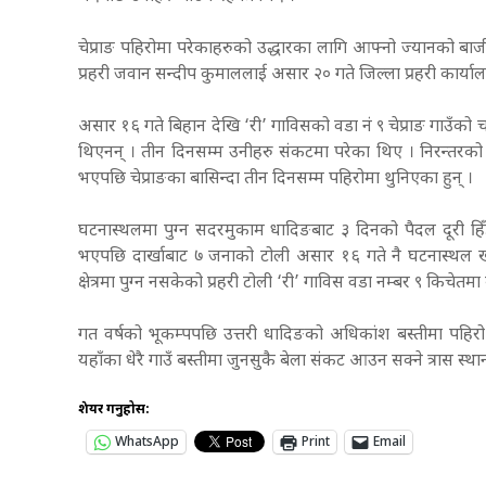
चेप्राङ पहिरोमा परेकाहरुको उद्धारका लागि आफ्नो ज्यानको बाजी
प्रहरी जवान सन्दीप कुमाललाई असार २० गते जिल्ला प्रहरी कार्य
असार १६ गते बिहान देखि ‘री’ गाविसको वडा नं ९ चेप्राङ गाउँको 
थिएनन् । तीन दिनसम्म उनीहरु संकटमा परेका थिए । निरन्तरको वर
भएपछि चेप्राङका बासिन्दा तीन दिनसम्म पहिरोमा थुनिएका हुन् ।
घटनास्थलमा पुग्न सदरमुकाम धादिङबाट ३ दिनको पैदल दूरी हिँड्न
भएपछि दार्खाबाट ७ जनाको टोली असार १६ गते नै घटनास्थल खट
क्षेत्रमा पुग्न नसकेको प्रहरी टोली ‘री’ गाविस वडा नम्बर ९ किचेत
गत वर्षको भूकम्पपछि उत्तरी धादिङको अधिकांश बस्तीमा पहिरो खस
यहाँका धेरै गाउँ बस्तीमा जुनसुकै बेला संकट आउन सक्ने त्रास स्
शेयर गर्नुहोस:
WhatsApp
Print
Email