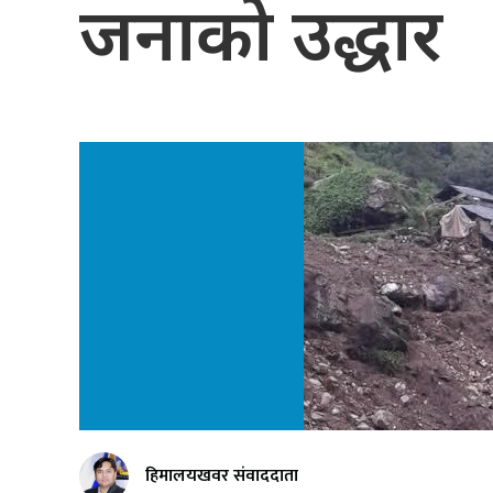
जनाको उद्धार
हिमालयखवर संवाददाता