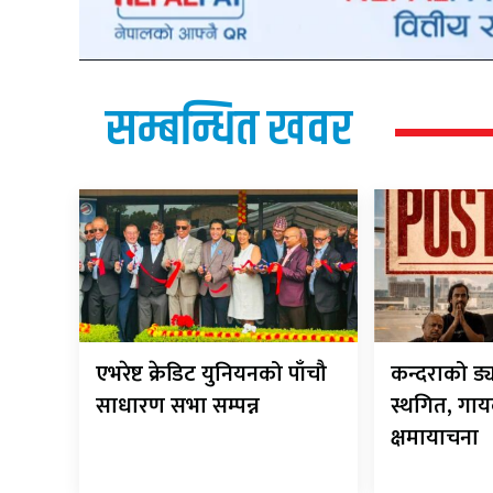
सम्बन्धित खवर
एभरेष्ट क्रेडिट युनियनको पाँचौ
कन्दराको ड्
साधारण सभा सम्पन्न
स्थगित, गायक
क्षमायाचना