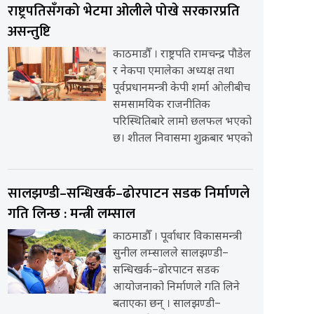
राष्ट्रपतिसँगको भेटमा ओलीले पोखे सरकारप्रति
असन्तुष्टि
काठमाडौँ । राष्ट्रपति रामचन्द्र पौडेल
र नेकपा एमालेका अध्यक्ष तथा
पूर्वप्रधानमन्त्री केपी शर्मा ओलीबीच
समसामयिक राजनीतिक
परिस्थितिबारे लामो छलफल भएको
छ। शीतल निवासमा शुक्रबार भएको
सालझण्डी–सन्धिखर्क–ढोरपाटन सडक निर्माणले
गति लिन्छ : मन्त्री लम्साल
काठमाडौँ । पूर्वाधार विकासमन्त्री
सुनील लम्सालले सालझण्डी–
सन्धिखर्क–ढोरपाटन सडक
आयोजनाको निर्माणले गति लिने
बताएका छन् । सालझण्डी–