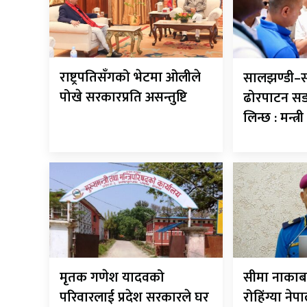
राष्ट्रपतिसँगको भेटमा ओलीले
सालझण्डी–स
पोखे सरकारप्रति असन्तुष्टि
ढोरपाटन सड
लिन्छ : मन्त्
मृतक गणेश यादवको
सीमा नाकाब
परिवारलाई प्रदेश सरकारले घर
रोहिंग्या नेपा