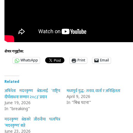
शेयर गर्नुहोस:
WhatsApp
Print
Email
Related
अभिनेता मदनकृष्ण श्रेष्ठलाई ‘राष्ट्रिय
मध्यपूर्व युद्ध : तनाव, वार्ता र अनिश्चितता
दीर्घसाधना सम्मान २०८३’ प्रदान
April 9, 2026
In "बिश्व घटना"
June 19, 2026
In "breaking"
मदनकृष्ण श्रेष्ठको जीवनीमा चलचित्र
‘मदनकृष्ण’ बन्ने
June 23, 2026