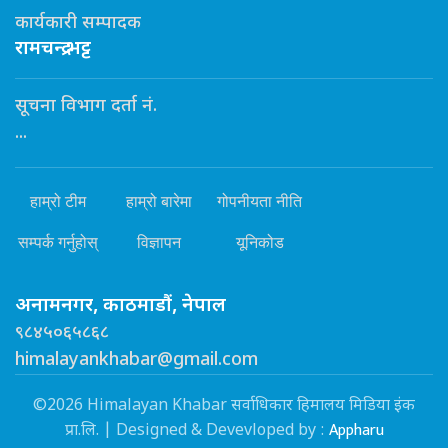
कार्यकारी सम्पादक
रामचन्द्र भट्ट
सूचना विभाग दर्ता नं.
...
हाम्रो टीम
हाम्रो बारेमा
गोपनीयता नीति
सम्पर्क गर्नुहोस्
विज्ञापन
यूनिकोड
अनामनगर, काठमाडौं, नेपाल
९८४५०६५८६८
himalayankhabar@gmail.com
©2026 Himalayan Khabar सर्वाधिकार हिमालय मिडिया इंक
Appharu
प्रा.लि. | Designed & Devevloped by :