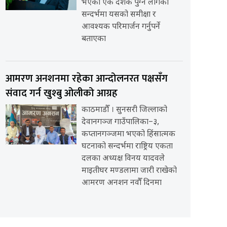
भएको एक दशक पुग्न लागेको
सन्दर्भमा यसको समीक्षा र
आवश्यक परिमार्जन गर्नुपर्ने
बताएका
आमरण अनशनमा रहेका आन्दोलनरत पक्षसँग
संवाद गर्न खुश्बु ओलीको आग्रह
काठमाडौँ । सुनसरी जिल्लाको
देवानगञ्ज गाउँपालिका–३,
कप्तानगञ्जमा भएको हिंसात्मक
घटनाको सन्दर्भमा राष्ट्रिय एकता
दलका अध्यक्ष विनय यादवले
माइतीघर मण्डलामा जारी राखेको
आमरण अनशन नवौँ दिनमा