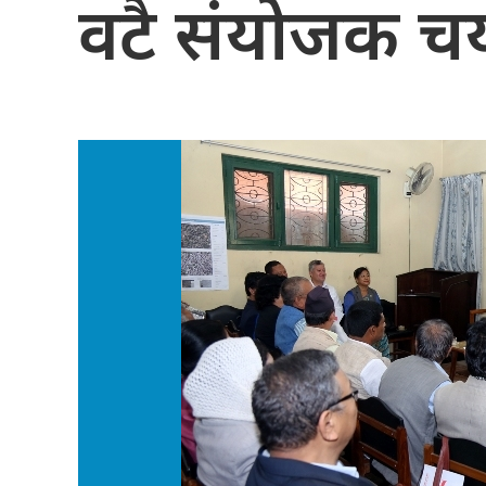
वटै संयोजक च