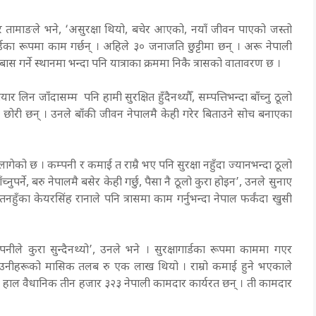
बहादुर तामाङले भने, ‘असुरक्षा थियो, बचेर आएको, नयाँ जीवन पाएको जस्तो
डका रूपमा काम गर्छन् । अहिले ३० जनाजति छुट्टीमा छन् । अरू नेपाली
बास गर्ने स्थानमा भन्दा पनि यात्राका क्रममा निकै त्रासको वातावरण छ ।
ार लिन जाँदासम्म पनि हामी सुरक्षित हुँदैनथ्यौँ, सम्पत्तिभन्दा बाँच्नु ठूलो
क छोरी छन् । उनले बाँकी जीवन नेपालमै केही गरेर बिताउने सोच बनाएका
लागेको छ । कम्पनी र कमाई त राम्रै भए पनि सुरक्षा नहुँदा ज्यानभन्दा ठूलो
च्नुपर्ने, बरु नेपालमै बसेर केही गर्छु, पैसा नै ठूलो कुरा होइन’, उनले सुनाए
नहुँका केयरसिंह रानाले पनि त्रासमा काम गर्नुभन्दा नेपाल फर्कंदा खुसी
्पनीले कुरा सुन्दैनथ्यो’, उनले भने । सुरक्षागार्डका रूपमा काममा गएर
् । उनीहरूको मासिक तलब रु एक लाख थियो । राम्रो कमाई हुने भएकाले
हाल वैधानिक तीन हजार ३२३ नेपाली कामदार कार्यरत छन् । ती कामदार
।