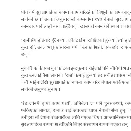
पाँच वर्ष सुरक्षागार्डका रूपमा काम गरिरहेका त्रिशूलीका प्रेम
लागेको छ ।’ उनका अनुसार सो कम्पनीमा १४७ नेपाली सुरक्षागार्
कामदार पनि त्यहाँ बस्न चाहँदैनन् । खासगरी काम गर्ने स्थान र बसो
‘हामीसँग हतियार हुँदैनथ्यो, एकै ठाउँमा राखिएको हुन्थ्यो, त्यो हतिय
कुरा हो’, उनले भावुक स्वरमा थपे । उनका श्रीमती, एक छोरा र ए
छन् ।
बुधबारै फर्किएका नुवाकोटका इन्द्रकुमार राईलाई पनि बाँचियो भन्ने 
कुरा उनलाई पैसा लागेन । ‘राम्रो कमाई हुन्थ्यो तर सधैँ डरत्रासमा बाँ
। नौ महिनादेखि सुरक्षागार्डका रूपमा काम गरेर नेपाल फर्किएका त
लागेको अनुभव सुनाए ।
‘रेड जोनमै हामी काम गथ्र्यौं, जतिबेला जे पनि हुनसक्थ्यो, कम
फर्किएका तामाङ, राना र राई अवकाश प्राप्त नेपाली सेना हुन
उनीहरू सो देशमा रोजगारीका लागि गएका थिए । अफगानिस्तानमा 
सुरक्षागार्डका रूपमा श्रम स्वीकृति लिएर संस्थागत रूपमा गएका छन् 