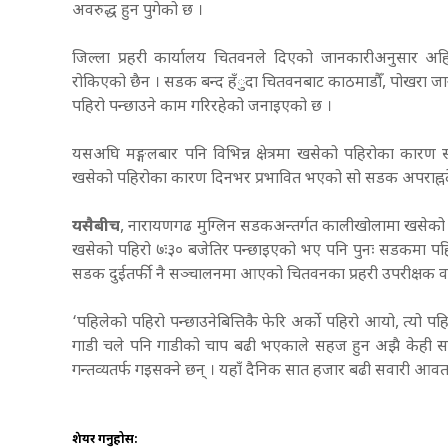
अवरुद्ध हुन पुगेको छ ।
जिल्ला प्रहरी कार्यालय चितवनले दिएको जानकारीअनुसार अहिल
रोकिएको छैन । सडक बन्द हँुदा चितवनबाट काठमाडौँ, पोखरा जान
पहिरो पन्छाउने काम गरिरहेको जनाइएको छ ।
यसअघि मङ्गलबार पनि विभिन्न क्षेत्रमा खसेको पहिरोका का
खसेको पहिरोका कारण दिनभर प्रभावित भएको सो सडक अपराह्नदेख
यसैबीच
, नारायणगढ मुग्लिन सडकअन्तर्गत कालीखोलामा खसेको
खसेको पहिरो ७ः३० बजेतिर पन्छाइएको भए पनि पुनः सडकमा पहि
सडक दुईतर्फी नै सञ्चालनमा आएको चितवनका प्रहरी उपरीक्षक वस
‘पहिलेको पहिरो पन्छाउनेबित्तिकै फेरि अर्को पहिरो आयो, त्यो पह
गाडी चले पनि गाडीको चाप बढी भएकाले सहज हुन अझै केही समय
गन्तव्यतर्फ गइसक्ने छन् । यहाँ दैनिक सात हजार बढी सवारी आव
शेयर गर्नुहोस: