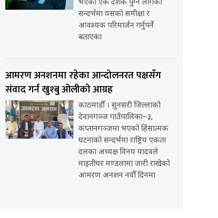
भएको एक दशक पुग्न लागेको
सन्दर्भमा यसको समीक्षा र
आवश्यक परिमार्जन गर्नुपर्ने
बताएका
आमरण अनशनमा रहेका आन्दोलनरत पक्षसँग
संवाद गर्न खुश्बु ओलीको आग्रह
काठमाडौँ । सुनसरी जिल्लाको
देवानगञ्ज गाउँपालिका–३,
कप्तानगञ्जमा भएको हिंसात्मक
घटनाको सन्दर्भमा राष्ट्रिय एकता
दलका अध्यक्ष विनय यादवले
माइतीघर मण्डलामा जारी राखेको
आमरण अनशन नवौँ दिनमा