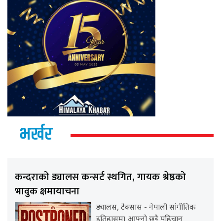
भर्खर
कन्दराको ड्यालस कन्सर्ट स्थगित, गायक श्रेष्ठको
भावुक क्षमायाचना
ड्यालस, टेक्सास - नेपाली सांगीतिक
इतिहासमा आफ्नो छुट्टै पहिचान