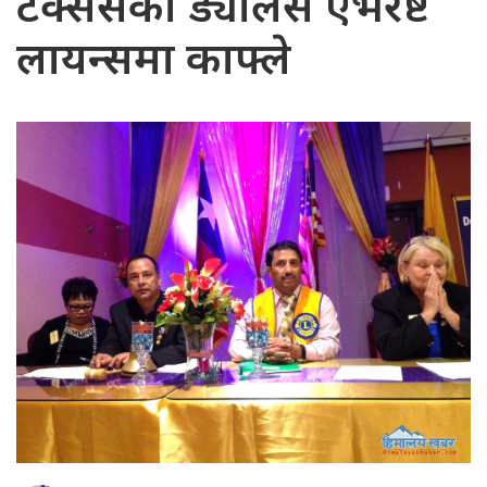
टेक्ससको ड्यालस एभरेष्ट
लायन्समा काफ्ले