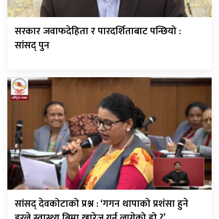
सरकार जवाफदेहिता र पारदर्शिताबाट पन्छियो :
सांसद् पुन
सांसद् देवकोटाको प्रश्न : ‘गगन थापाको प्रशंसा हुने
डरले स्वास्थ्य बिमा खारेज गर्न लागेको हो ?’