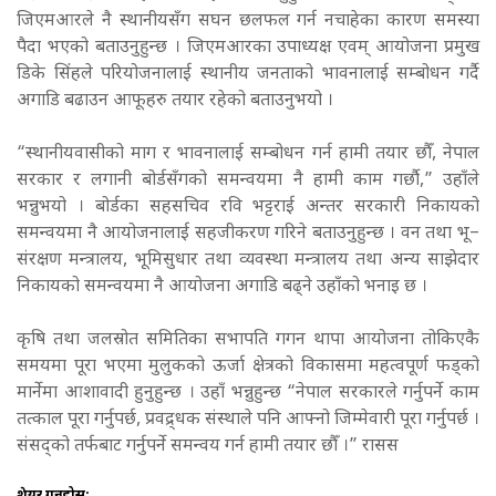
जिएमआरले नै स्थानीयसँग सघन छलफल गर्न नचाहेका कारण समस्या
पैदा भएको बताउनुहुन्छ । जिएमआरका उपाध्यक्ष एवम् आयोजना प्रमुख
डिके सिंहले परियोजनालाई स्थानीय जनताको भावनालाई सम्बोधन गर्दै
अगाडि बढाउन आफूहरु तयार रहेको बताउनुभयो ।
“स्थानीयवासीको माग र भावनालाई सम्बोधन गर्न हामी तयार छौँ, नेपाल
सरकार र लगानी बोर्डसँगको समन्वयमा नै हामी काम गर्छौ,” उहाँले
भन्नुभयो । बोर्डका सहसचिव रवि भट्टराई अन्तर सरकारी निकायको
समन्वयमा नै आयोजनालाई सहजीकरण गरिने बताउनुहुन्छ । वन तथा भू–
संरक्षण मन्त्रालय, भूमिसुधार तथा व्यवस्था मन्त्रालय तथा अन्य साझेदार
निकायको समन्वयमा नै आयोजना अगाडि बढ्ने उहाँको भनाइ छ ।
कृषि तथा जलस्रोत समितिका सभापति गगन थापा आयोजना तोकिएकै
समयमा पूरा भएमा मुलुकको ऊर्जा क्षेत्रको विकासमा महत्वपूर्ण फड्को
मार्नेमा आशावादी हुनुहुन्छ । उहाँ भन्नुहुन्छ “नेपाल सरकारले गर्नुपर्ने काम
तत्काल पूरा गर्नुपर्छ, प्रवद्र्धक संस्थाले पनि आफ्नो जिम्मेवारी पूरा गर्नुपर्छ ।
संसद्को तर्फबाट गर्नुपर्ने समन्वय गर्न हामी तयार छौँ ।” रासस
शेयर गर्नुहोस: