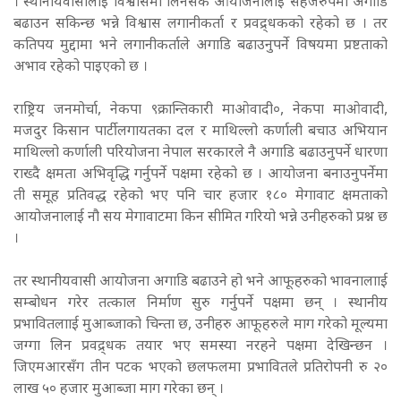
। स्थानीयवासीलाई विश्वासमा लिनसके आयोजनालाई सहजरुपमा अगाडि
बढाउन सकिन्छ भन्ने विश्वास लगानीकर्ता र प्रवद्र्धकको रहेको छ । तर
कतिपय मुद्दामा भने लगानीकर्ताले अगाडि बढाउनुपर्ने विषयमा प्रष्टताको
अभाव रहेको पाइएको छ ।
राष्ट्रिय जनमोर्चा, नेकपा ९क्रान्तिकारी माओवादी०, नेकपा माओवादी,
मजदुर किसान पार्टीलगायतका दल र माथिल्लो कर्णाली बचाउ अभियान
माथिल्लो कर्णाली परियोजना नेपाल सरकारले नै अगाडि बढाउनुपर्ने धारणा
राख्दै क्षमता अभिवृद्धि गर्नुपर्ने पक्षमा रहेको छ । आयोजना बनाउनुपर्नेमा
ती समूह प्रतिवद्ध रहेको भए पनि चार हजार १८० मेगावाट क्षमताको
आयोजनालाई नौ सय मेगावाटमा किन सीमित गरियो भन्ने उनीहरुको प्रश्न छ
।
तर स्थानीयवासी आयोजना अगाडि बढाउने हो भने आफूहरुको भावनालााई
सम्बोधन गरेर तत्काल निर्माण सुरु गर्नुपर्ने पक्षमा छन् । स्थानीय
प्रभावितलााई मुआब्जाको चिन्ता छ, उनीहरु आफूहरुले माग गरेको मूल्यमा
जग्गा लिन प्रवद्र्धक तयार भए समस्या नरहने पक्षमा देखिन्छन ।
जिएमआरसँग तीन पटक भएको छलफलमा प्रभावितले प्रतिरोपनी रु २०
लाख ५० हजार मुआब्जा माग गरेका छन् ।