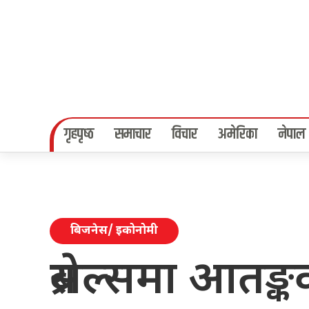
गृहपृष्‍ठ
समाचार
विचार
अमेरिका
नेपाल
बिजनेस/ इकोनोमी
ब्रसेल्समा आतङ