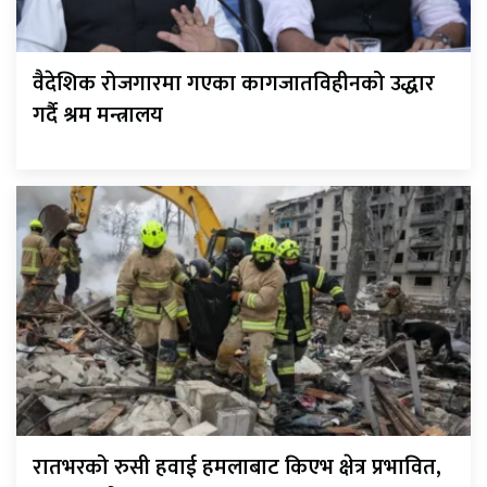
वैदेशिक रोजगारमा गएका कागजातविहीनको उद्धार
गर्दै श्रम मन्त्रालय
रातभरको रुसी हवाई हमलाबाट किएभ क्षेत्र प्रभावित,