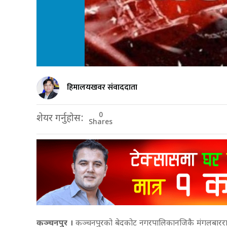
हिमालयखवर संवाददाता
0
शेयर गर्नुहोस:
Shares
कञ्चनपुर ।
कञ्चनपुरको बेदकोट नगरपालिकानजिकै मंगलबारराति