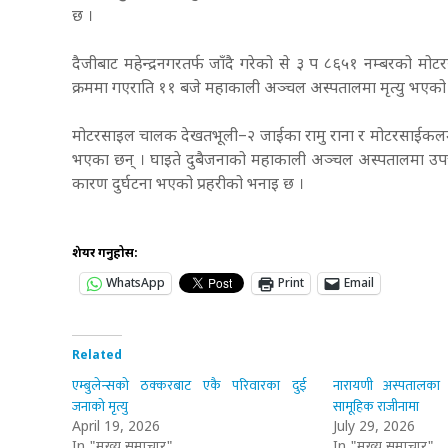
छ ।
दैजीबाट महेन्द्रनगरतर्फ जाँदै गरेको से ३ प ८६५१ नम्बरको
क्रममा गएराति ११ बजे महाकाली अञ्चल अस्पतालमा मृत्यु भएको 
मोटरसाइल चालक देखतभूली–२ जाईका रामु राना र मोटरसाईकलमा सव
भएका छन् । घाइते दुबैजनाको महाकाली अञ्चल अस्पतालमा उप
कारण दुर्घटना भएको प्रहरीको भनाइ छ ।
शेयर गर्नुहोस:
WhatsApp
Print
Email
Related
एम्बुलेन्सको ठक्करबाट एकै परिवारका दुई
नारायणी अस्पतालका
जनाको मृत्यु
सामूहिक राजीनामा
April 19, 2026
July 29, 2026
In "मुख्य समाचार"
In "मुख्य समाचार"