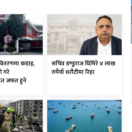
ी-वितरणमा कडाइ,
सचिव डण्डुराज घिमिरे ४ लाख
ी गरे
रुपैयाँ धरौटीमा रिहा
ित जफत हुने