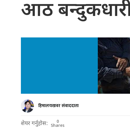
आठ बन्दुकधारी
हिमालयखवर संवाददाता
0
शेयर गर्नुहोस:
Shares