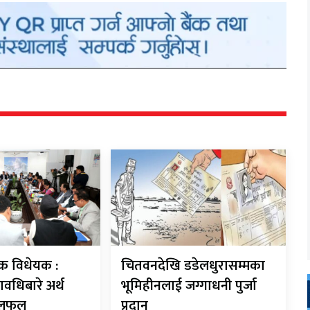
बैंक विधेयक :
चितवनदेखि डडेलधुरासम्मका
ावधिबारे अर्थ
भूमिहीनलाई जग्गाधनी पुर्जा
छलफल
प्रदान