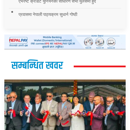
एभरेष्ट क्रेडिट युनियनको साधारण सभा युलेसमा हुँदै
प्रवासमा नेपाली पाठ्यक्रम सुधार्न गोष्ठी
सम्बन्धित खवर