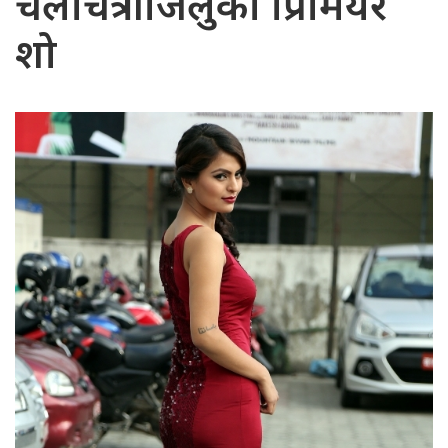
चलचित्र गाजलुको प्रिमियर
शो