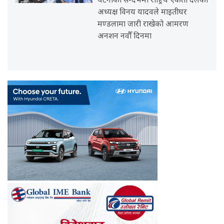
घटनाको सन्दर्भमा राष्ट्रिय एकता दलका
अध्यक्ष विनय यादवले माइतीघर
मण्डलामा जारी राखेको आमरण
अनशन नवौँ दिनमा