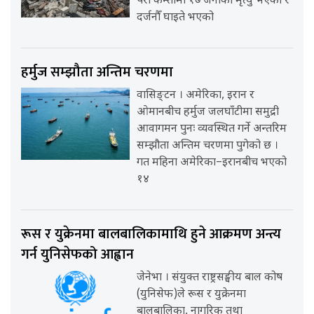
परी कम्तीमा १७ जनाको मृत्यु भएको र
दर्जनौँ घाइते भएको
हर्मुज सम्झौता अन्तिम चरणमा
वासिङ्टन । अमेरिका, इरान र
ओमानबीच हर्मुज जलघाँटीमा समुद्री
आवागमन पुनः व्यवस्थित गर्ने अन्तरिम
सम्झौता अन्तिम चरणमा पुगेको छ ।
गत महिना अमेरिका–इरानबीच भएको
१४
रूस र युक्रेनमा बालबालिकामाथि हुने आक्रमण अन्त्य
गर्न युनिसेफको आह्वान
जेनेभा । संयुक्त राष्ट्रसङ्घीय बाल कोष
(युनिसेफ)ले रूस र युक्रेनमा
बालबालिका, नागरिक तथा