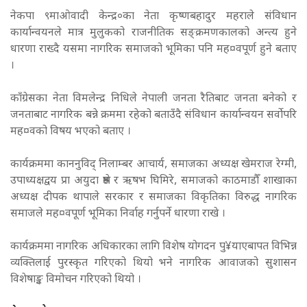
नेकपा ९माओवादी केन्द्र०का नेता कृष्णबहादुर महराले संविधान
कार्यान्वयनले मात्र मुलुकको राजनीतिक सङ्क्रमणकालको अन्त्य हुने
धारणा राख्दै यसमा नागरिक समाजको भूमिका पनि मह¤वपूर्ण हुने बताए
।
काँग्रेसका नेता विमलेन्द्र निधिले नेपाली जनता रैतिबाट जनता बनेको र
जनताबाट नागरिक बन्ने क्रममा रहेको बताउँदै संविधान कार्यान्वयन सर्वोपरि
मह¤वको विषय भएको बताए ।
कार्यक्रममा काननुविद् निलाम्बर आचार्य, समाजका अध्यक्ष खेमराज रेग्मी,
उपाध्यक्षद्वय प्रा अयुदा श्रेष्ठ र ऋषभ घिमिरे, समाजको काठमाडौँ शाखाका
अध्यक्ष दीपक थापाले सरकार र समाजका विकृतिका विरुद्ध नागरिक
समाजले मह¤वपूर्ण भूमिका निर्वाह गर्नुपर्ने धारणा राखे ।
कार्यक्रममा नागरिक अधिकारका लागि विशेष योगदन पु¥याएबापत विभिन्न
व्यक्तिलाई पुरस्कृत गरिएको थियो भने नागरिक आवाजको सुशासन
विशेषाङ्क विमोचन गरिएको थियो ।