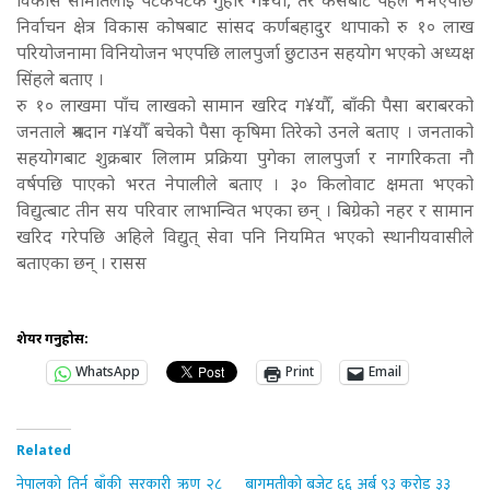
विकास समितिलाई पटकपटक गुहार ग¥यौँ, तर कसैबाट पहल नभएपछि
निर्वाचन क्षेत्र विकास कोषबाट सांसद कर्णबहादुर थापाको रु १० लाख
परियोजनामा विनियोजन भएपछि लालपुर्जा छुटाउन सहयोग भएको अध्यक्ष
सिंहले बताए ।
रु १० लाखमा पाँच लाखको सामान खरिद ग¥यौँ, बाँकी पैसा बराबरको
जनताले श्रमदान ग¥यौँ बचेको पैसा कृषिमा तिरेको उनले बताए । जनताको
सहयोगबाट शुक्रबार लिलाम प्रक्रिया पुगेका लालपुर्जा र नागरिकता नौ
वर्षपछि पाएको भरत नेपालीले बताए । ३० किलोवाट क्षमता भएको
विद्युत्बाट तीन सय परिवार लाभान्वित भएका छन् । बिग्रेको नहर र सामान
खरिद गरेपछि अहिले विद्युत् सेवा पनि नियमित भएको स्थानीयवासीले
बताएका छन् । रासस
शेयर गर्नुहोस:
WhatsApp
Print
Email
Related
नेपालको तिर्न बाँकी सरकारी ऋण २८
बागमतीको बजेट ६६ अर्ब ९३ करोड ३३