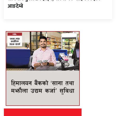
आङदेम्बे