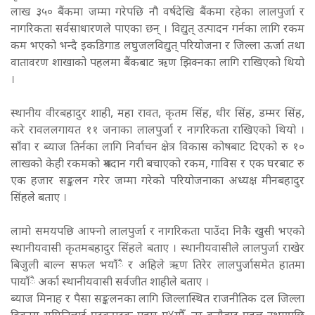
लाख ३५० बैंकमा जम्मा गरेपछि नौ वर्षदेखि बैंकमा रहेका लालपुर्जा र
नागरिकता सर्वसाधारणले पाएका छन् । विद्युत् उत्पादन गर्नका लागि रकम
कम भएको भन्दै इकडिगाड लघुजलविद्युत् परियोजना र जिल्ला ऊर्जा तथा
वातावरण शाखाको पहलमा बैंकबाट ऋण झिक्नका लागि राखिएको थियो
।
स्थानीय वीरबहादुर शाही, महा रावत, कृतम सिंह, धीर सिंह, डम्मर सिंह,
करे रावललगायत ११ जनाका लालपुर्जा र नागरिकता राखिएको थियो ।
साँवा र ब्याज तिर्नका लागि निर्वाचन क्षेत्र विकास कोषबाट दिएको रु १०
लाखको केही रकमको श्रमदान गरी बचाएको रकम, गाविस र एक घरबाट रु
एक हजार सङ्कलन गरेर जम्मा गरेको परियोजनाका अध्यक्ष मीनबहादुर
सिंहले बताए ।
लामो समयपछि आफ्नो लालपुर्जा र नागरिकता पाउँदा निकै खुसी भएको
स्थानीयवासी कृतमबहादुर सिंहले बताए । स्थानीयवासीले लालपुर्जा राखेर
बिजुली बाल्न सफल भयाँै र अहिले ऋण तिरेर लालपुर्जासमेत हातमा
पायाँै अर्का स्थानीयवासी सर्वजीत शाहीले बताए ।
ब्याज मिनाह र पैसा सङ्कलनका लागि जिल्लास्थित राजनीतिक दल जिल्ला