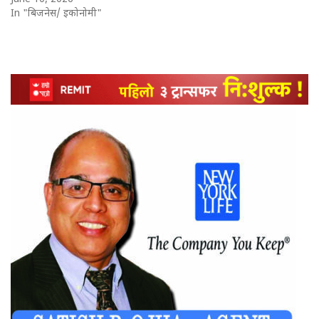
In "बिजनेस/ इकोनोमी"