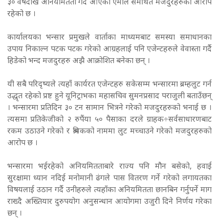
३० वर्षदेखि अनियमितता गर्दै आएको एमाले समर्थित मजदुरहरुको आरोप
रहेको छ ।
कार्यालयका भन्सार प्रमुखले वार्ताका माध्यमबाट समस्या समाधानका
उपाय निकाल्न पटक पटक गरेको आग्रहलाई पनि एजेन्टहरुले वेवास्ता गर्दै
हिडेको भन्द मजदुरहरु अझै आक्रोशित बनेका छन् ।
यी सबै परिदृष्यले त्यहाँ कार्यरत एजेन्टहरु सकेसम्म भन्सारमा ब्रम्हलुट गर्न
उद्धृत रहेको प्रष्ट हुने यूनिट्राभका महासचिव सुमनप्रसाद पराजुली बताउँछन्
। भन्सारमा प्रतिदिन ३० टन सामान भित्रने गरेको मजदुरहरुको भनाई छ ।
त्यसमा प्रतिकेजीको २ रुपैंया ५० पैसाका दरले ग्राहक÷सर्वसाधारणबाट
रकम उठाउने गरेको र श्रमिकको नाममा लुट मच्चाउने गरेको मजदुरहरुको
आरोप छ ।
भन्सारमा भईरहेको अनियमितताबारे राज्य पनि मौन बसेको, हवाई
सुरक्षामा ध्यान नदिई मनोमानी ढंगले पास वितरण गर्ने गरेको लगायतका
विषयलाई उठान गर्दै उनीहरुले त्यहाँका अनियमितता छानबिन गर्नुपर्ने माग
राख्दै अख्तियार दुरुपयोग अनुसन्धान आयोगमा उजुरी दिने निर्णय गरेका
छन् ।