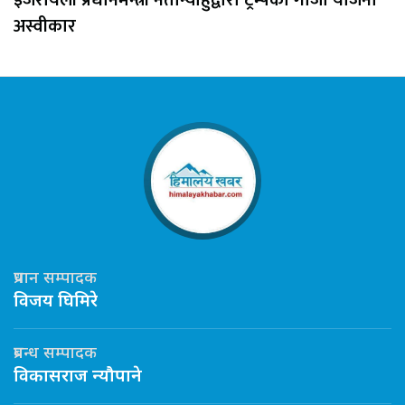
इजरायली प्रधानमन्त्री नेतान्याहुद्वारा ट्रम्पको गाजा योजना
अस्वीकार
प्रधान सम्पादक
विजय घिमिरे
प्रबन्ध सम्पादक
विकासराज न्यौपाने