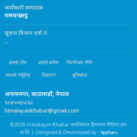
कार्यकारी सम्पादक
रामचन्द्र भट्ट
सूचना विभाग दर्ता नं.
...
हाम्रो टीम
हाम्रो बारेमा
गोपनीयता नीति
सम्पर्क गर्नुहोस्
विज्ञापन
यूनिकोड
अनामनगर, काठमाडौं, नेपाल
९८४५०६५८६८
himalayankhabar@gmail.com
©2026 Himalayan Khabar सर्वाधिकार हिमालय मिडिया इंक
Appharu
प्रा.लि. | Designed & Devevloped by :