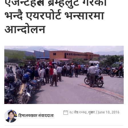
एजेन्टहरुले ब्रम्हलुट गरेको
भन्दै एयरपोर्ट भन्सारमा
आन्दोलन
२८ जेष्ठ २०७३, शुक्रबार / June 10, 2016
हिमालयखवर संवाददाता