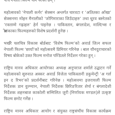
पाँच नेपाली फिल्म पनि परेका छन् ।
महोत्सवको ‘नेपाली कर्नर’ सेक्सन अन्तर्गत चारवटा र ‘अतितका आँखा’
सेक्सनमा मोहन मैनालीको ‘जोगिमाराका जिउँदाहरु’ तथा धु्रव बस्नेतको
‘रक्ताम्मे गह्राहरु’ हेर्न पाइनेछ । पाकिस्तान, बंगलादेश, माल्दिभ्स र
श्रीलंकाका फिल्महरुको विशेष प्रदर्शनी हुनेछ ।
भर्खरै चलचित्र विकास बोर्डबाट ‘विशेष फिल्म’को अवार्ड जित्न सफल
नेपाली फिल्म ‘छायाँ’को महोत्सवमै प्रिमियर गरिनेछ । बाल यौनदुराचारको
विषय बोकेको उक्त फिल्म मनोज पण्डितले निर्देशन गरेका हुन् ।
राष्ट्रिय मानव अधिकार आयोगका अध्यक्ष अनुपराज शर्माले उद्घाटन गर्ने
महोत्सवको सुरुवात अस्कर अवार्ड विजेता पाकिस्तानी डकुमेन्ट्री ‘अ गर्ल
इन द रिभर’को प्रदर्शनीबाट गरिनेछ । महोत्सवमा इजरायली फिल्म
निर्देशक डान वुल्म्यान, नेपाली निर्देशक छिरिङरितार शेर्पा र बंगलादेशी
निर्देशक शहनबाज काकोली सम्मिलित जुरी (निर्णायक मण्डल)ले उत्कृष्ट
फिल्म छनोट गर्नेछ ।
राष्ट्रिय मानव अधिकार आयोग र संयुक्त राष्ट्रसंघीय विकास कार्यक्रम