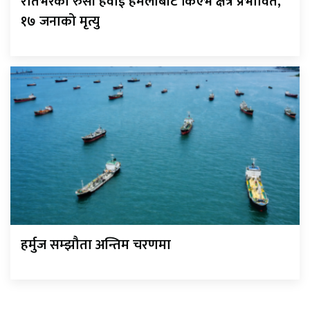
रातभरको रुसी हवाई हमलाबाट किएभ क्षेत्र प्रभावित,
१७ जनाको मृत्यु
हर्मुज सम्झौता अन्तिम चरणमा