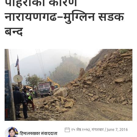
पहिरोका कारण
नारायणगढ–मुग्लिन सडक
बन्द
२५ जेष्ठ २०७३, मंगलबार / June 7, 2016
हिमालयखवर संवाददाता