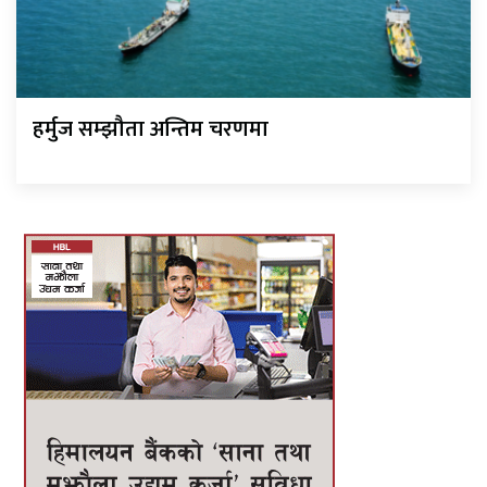
हर्मुज सम्झौता अन्तिम चरणमा