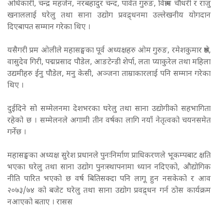
अधिकारी, चन्द्र महर्जन, नरबहादुर चन्द, पार्वत गुरुङ, विश्राम चौधरी र राजु
खनाललाई घरेलु तथा साना उद्योग प्रवद्र्धनमा उल्लेखनीय योगदान
दिएबापत सम्मान गरेका थिए ।
यसैगरी प्रम ओलीले महासङ्घका पूर्व अध्यक्षहरु ओम गुरुङ, रमेशकुमार श्रेष्ठ,
वासुदेव गिरी, पद्मप्रसाद पौडेल, आङटेन्डी शेर्पा, लता प्याकुरेल तथा महिला
उद्यमीहरु ईनु पौडेल, मनु केसी, अञ्जना ताम्राकारलाई पनि सम्मान गरेका
थिए ।
दुईदिने सो सम्मेलनमा देशभरका घरेलु तथा साना उद्योगीको सहभागिता
रहेको छ । सम्मेलनले अगामी तीन वर्षका लागि नयाँ नेतृत्वको चयनसमेत
गर्नेछ ।
महासङ्घका अध्यक्ष सुरेश प्रधानले पुनःनिर्माण प्राधिकरणले भूकम्पबाट क्षति
भएका घरेलु तथा साना उद्योग पुनःस्थापनामा ध्यान नदिएको, औद्योगिक
नीति पारित भएको छ वर्ष बितिसक्दा पनि लागू हुन नसकेको र आव
२०७३/७४ को बजेट घरेलु तथा साना उद्योग प्रवद्र्धन गर्न ठोस कार्यक्रम
नआएको बताए । रासस