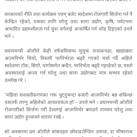
स्वदेशमै धेरै रोजगारीको सिर्जना गर्न सरकारले प्राथमिकता दिएको बताए ।
सरकारको नीति तथा कार्यक्रम एवम् बजेट स्वदेशमा रोजगारी सिर्जना गर्न नै
केन्द्रित रहेको, यसका लागि घरेलु तथा साना उद्योग, कृषि, पर्यटनमा
आधारित उद्यमशीलता गर्न युवा वर्गलाई आकर्षित गर्न जोड दिइएको उनले
भने ।
प्रधानमन्त्री ओलीले केही वर्षअघिसम्म मुलुक लत्ताकपडा, खाद्यान्नमा
आत्मनिर्भर थियो, विस्तारै परनिर्भरता बढ्दै गएको चर्चा गर्दै अहिले
स्वदेशमा टाँक, सियो, धागोसमेत बन्दैन, परनिर्भता बढ्दै गइरहेको छ, यस्तो
अवस्थालाई अन्त्य गर्न घरेलु तथा साना उद्योगबाट मात्र सम्भव रहेको
उल्लेख गरे ।
‘महिला सशक्तीकरणका गफ चुट्नुभन्दा कसरी आत्मनिर्भर बन्न सकिन्छ
यसतर्फ लाग्नु अहिलेको आवश्यकता हो’– उनले भने । प्रधानमन्त्री ओलीले
रोजगारीको सिर्जना गरी देशलाई आत्मनिर्भर बनाउने माध्यम घरेलु तथा
साना उद्योग हुनसक्ने धारणा राखे ।
सो अवसरमा प्रम ओलीले सांसदहरु छोवाङतेन्जिन तामाङ, डा भीष्मनाथ