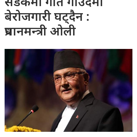
सडकमा गीत गाउँदैमा
बेरोजगारी घट्दैन :
प्रधानमन्त्री ओली