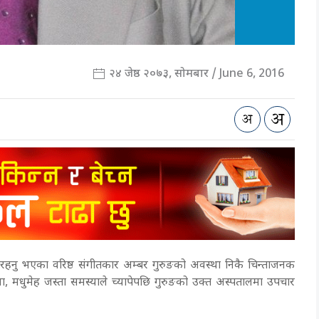
२४ जेष्ठ २०७३, सोमबार / June 6, 2016
इरहनु भएका वरिष्ठ संगीतकार अम्बर गुरुङको अवस्था निकै चिन्ताजनक
या, मधुमेह जस्ता समस्याले च्यापेपछि गुरुङको उक्त अस्पतालमा उपचार