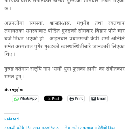
गरिएका वरिष्ठ संगीतकार अम्बर गुरुङको सोमबार निधन भएको
छ ।
अन्ननलीमा समस्या, श्वासप्रश्वास, मधुमेह तथा रक्तचाप
लगायतका समस्याबाट पीडित गुरुङको सोमबार बिहान पौने चार
बजे निधन भएको हो । आइतबार प्रधानमन्त्री केपी शर्मा ओलीले
समेत अस्पताल पुगेर गुरुङको स्वास्थस्थितीबारे जानकारी लिएका
थिए ।
गुरुङ वर्तमान राष्ट्यि गान ‘सयौं थुंगा फुलका हामी’ का संगीतकार
समेत हुन् ।
शेयर गर्नुहोस:
WhatsApp
Print
Email
Related
गृहमन्त्री बनेकै दिन सुधन गुरूङविरुद्ध
लेक लागेर सगरमाथा आरोहीको निधन