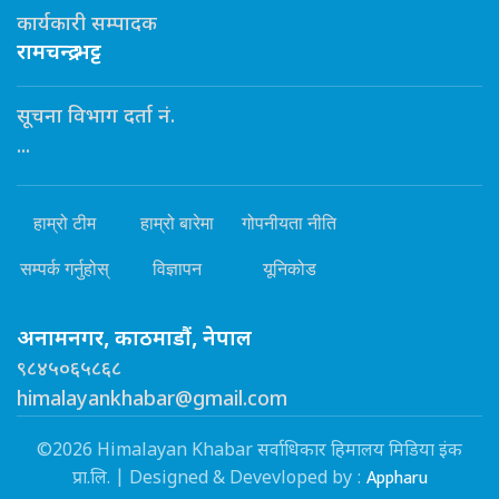
कार्यकारी सम्पादक
रामचन्द्र भट्ट
सूचना विभाग दर्ता नं.
...
हाम्रो टीम
हाम्रो बारेमा
गोपनीयता नीति
सम्पर्क गर्नुहोस्
विज्ञापन
यूनिकोड
अनामनगर, काठमाडौं, नेपाल
९८४५०६५८६८
himalayankhabar@gmail.com
©2026 Himalayan Khabar सर्वाधिकार हिमालय मिडिया इंक
Appharu
प्रा.लि. | Designed & Devevloped by :