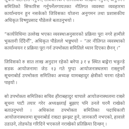
सूचना पाटी टाँस गर्नुपर्ने, सार्वजनिक र सामाजिक परीक्षण गर्नुपर्ने, अनुगमन
समितिको सिफारिस गर्नुपर्नेलगायतका नीतिगत व्यवस्था व्यवहारमा
कार्यान्वयन हुन नसकेको जिविसका योजना अनुगमन तथा प्रशासकीय
अधिकृत विष्णुप्रसाद पौडेलले बताउनुभयो ।
“कार्यविधिमा उल्लेख भएका व्यवस्थाअनुसारको प्रक्रिया पूरा नगरे हामीले
भुक्तानी दिँदैनौँ”, अधिकृत पौडेलले भन्नुभयो – “तर नीतिगत व्यवस्थाको
कार्यान्वयन र प्रक्रिया पूरा गर्न उपभोक्ता समितिले ध्यान दिएका छैनन् ।”
जिविसको रु सात लाख अनुदान रहेको बनेपा ३ र ४ स्थित बाङ्गेरा भकुन्डे
सडक आयोजनामा जेठ १३ गते पुग्दा आयोजनास्थलमा राख्नुपर्ने
सूचनाबोर्ड उपभोक्ता समितिका अध्यक्ष यामबहादुर क्षेत्रीको घरमा रहेको
पाइयो ।
सो उपभोक्ता समितिका सचिव हीराबहादुर थापाले आयोजनास्थलमा राख्ने
सूचना पाटी तयार गरेर अध्यक्षलाई बुझाए पनि उनले घरमै राखेको
बताउनुभयो । अधिकांश उपभोक्ता समितिका पदाधिकारी
आयोजनास्थलमा सूचनाबोर्ड राख्दा झन्झट हुने, जानकारी नभएको, हावाले
उडाउने, तोडफोड गरिदिने भएकाले नराखेको प्रतिक्रिया दिन्छन् ।