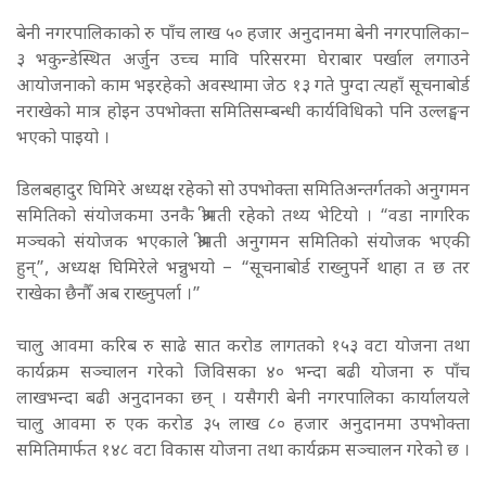
बेनी नगरपालिकाको रु पाँच लाख ५० हजार अनुदानमा बेनी नगरपालिका–
३ भकुन्डेस्थित अर्जुन उच्च मावि परिसरमा घेराबार पर्खाल लगाउने
आयोजनाको काम भइरहेको अवस्थामा जेठ १३ गते पुग्दा त्यहाँ सूचनाबोर्ड
नराखेको मात्र होइन उपभोक्ता समितिसम्बन्धी कार्यविधिको पनि उल्लङ्घन
भएको पाइयो ।
डिलबहादुर घिमिरे अध्यक्ष रहेको सो उपभोक्ता समितिअन्तर्गतको अनुगमन
समितिको संयोजकमा उनकै श्रीमती रहेको तथ्य भेटियो । “वडा नागरिक
मञ्चको संयोजक भएकाले श्रीमती अनुगमन समितिको संयोजक भएकी
हुन्”, अध्यक्ष घिमिरेले भन्नुभयो – “सूचनाबोर्ड राख्नुपर्ने थाहा त छ तर
राखेका छैनौँ अब राख्नुपर्ला ।”
चालु आवमा करिब रु साढे सात करोड लागतको १५३ वटा योजना तथा
कार्यक्रम सञ्चालन गरेको जिविसका ४० भन्दा बढी योजना रु पाँच
लाखभन्दा बढी अनुदानका छन् । यसैगरी बेनी नगरपालिका कार्यालयले
चालु आवमा रु एक करोड ३५ लाख ८० हजार अनुदानमा उपभोक्ता
समितिमार्फत १४८ वटा विकास योजना तथा कार्यक्रम सञ्चालन गरेको छ ।