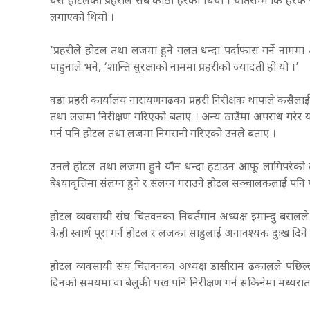
यस होटलका प्रहरीले सबै कोठा हेरेको थियो । यतिसम्म कि हर
लगाएको थियो ।
‘प्रहरीले होटल तथा लजमा हुने गलत धन्दा पर्दाफास गर्ने नामम
पाहुनाले भने, ‘शान्ति सुरक्षाको नाममा प्रहरीको ज्यादती हो यो ।’
वडा प्रहरी कार्यालय नारायणगढका प्रहरी निरीक्षक थापाले कसैल
तथा लजमा निरीक्षण गरिएको बताए । अन्य ठाउँमा अपराध गरेर यहाँ
गर्न पनि होटल तथा लजमा निगरानी गरिएको उनले बताए ।
उनले होटल तथा लजमा हुने यौन धन्दा हटाउन आफू लागिपरेको 
बेश्यावृत्तिमा संलग्न हुने र संलग्न गराउने होटल सञ्चालकलाई प
होटल व्यवसायी संघ चितवनका निवर्तमान अध्यक्ष इमान्दु बरालले प
केही स्वार्थ पूरा गर्न होटल र लजका साहुलाई अनावश्यक दुःख दिन
होटल व्यवसायी संघ चितवनका अध्यक्ष डासीराम ढकालले पछिल्लो
दिनको समयमा वा बेलुकी पख पनि निरीक्षण गर्न सकिनेमा मध्यरा