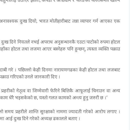
ेक पाहुनालाई उठाएर झोला, कपडा र ओछ्यान र पलङको पल्लासमेत खोल्न
ा अनावश्यक दुःख दियो, भारत मोतीहारीबाट तन्ना व्यापार गर्न आएका एक
ाई दुःख दिने नियतले नभई अपराध अनुसन्धानकै एउटा पाटोको रुपमा होटल
का होटल तथा लजमा आएर बस्नेहरु पनि हुन्छन्, त्यस्ता व्यक्ति पक्राउ
दाबी गरे । पछिल्लो केही दिनमा नारायणगढका केही होटल तथा लजबाट
नि पक्राउ गरिएको उनले जानकारी दिए ।
्रहरीको नेतृत्व वा जिम्मेवारी फेरिने बित्तिकै आफूलाई चिनाउन वा अन्य
े काम धेरै भइसकेको छ, यस्तो गलत कामको अन्त्य हुनु जरुरी छ ।’
 समय प्रहरीले शान्ति सुरक्षाको नाममा ज्यादती गरेको आरोप लगाए ।
तमा आई दुःख दिने गरेको अध्यक्ष ढकालले बताए ।