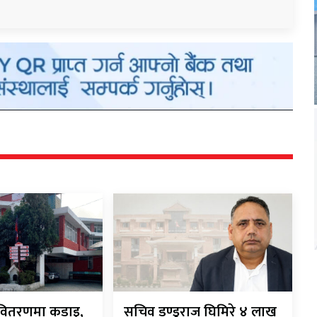
ी-वितरणमा कडाइ,
सचिव डण्डुराज घिमिरे ४ लाख