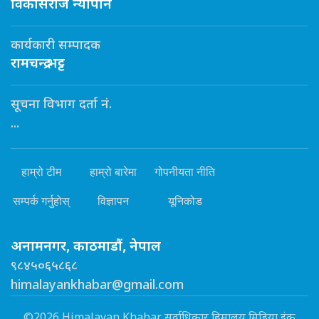
विकासराज न्यौपाने
कार्यकारी सम्पादक
रामचन्द्र भट्ट
सूचना विभाग दर्ता नं.
...
हाम्रो टीम
हाम्रो बारेमा
गोपनीयता नीति
सम्पर्क गर्नुहोस्
विज्ञापन
यूनिकोड
अनामनगर, काठमाडौं, नेपाल
९८४५०६५८६८
himalayankhabar@gmail.com
©2026 Himalayan Khabar सर्वाधिकार हिमालय मिडिया इंक